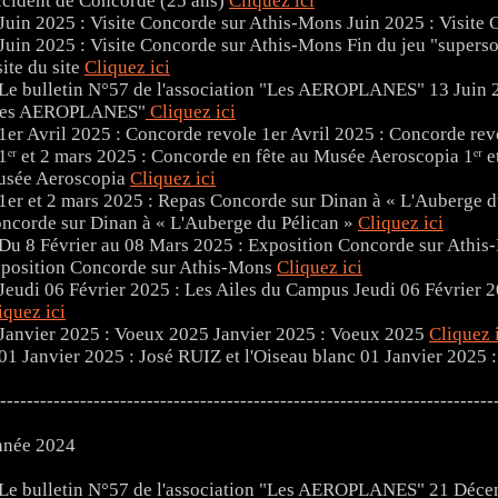
cident de Concorde (25 ans)
Cliquez ici
Juin 2025 : Visite
Fin du jeu "superso
site du site
Cliquez ici
13 Juin 2
Les AEROPLANES"
Cliquez ici
1er Avril 2025 : Concorde rev
1ᵉʳ 
sée Aeroscopia
Cliquez ici
ncorde sur Dinan à « L'Auberge du Pélican »
Cliquez ici
position Concorde sur Athis-Mons
Cliquez ici
Jeudi 06 Février 
iquez ici
Janvier 2025 : Voeux 2025
Cliquez 
01 Janvier 2025 :
--------------------------------------------------------------------------
née 2024
21 Décem