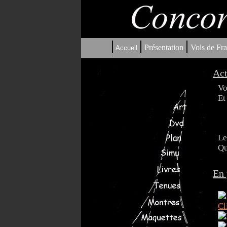
|
|
|
Présentation
Vols de Fra
Accueil
Act
Vo
Et
Le
Qu
En 
Cl