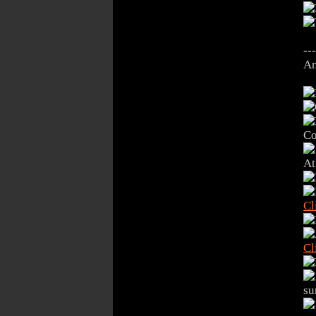
---
An
Co
At
Cl
Cl
su