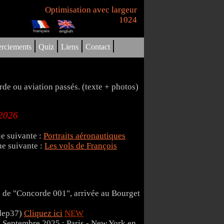
Optimisation avec largeur
1024
|
|
|
|
rciements
Quiz
Liens
Contact
e ou aviation passés. (texte + photos)
/2026
ue suivante :
Portraits aéronautiques
ue suivante :
Les vols de François
 de "Concorde 001", arrivée au Bourget
(dep37)
Cliquez ici
NEW
 Septembre 2025 : Paris - New York en