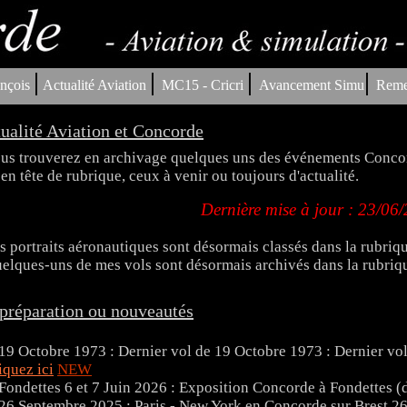
|
|
|
|
nçois
Actualité Aviation
MC15 - Cricri
Avancement Simu
Reme
ualité Aviation et Concorde
us trouverez en archivage quelques uns des événements Concord
 en tête de rubrique, ceux à venir ou toujours d'actualité.
Dernière mise à jour : 23/06
s portraits aéronautiques sont désormais classés dans la rubriq
elques-uns de mes vols sont désormais archivés dans la rubriq
préparation ou nouveautés
19 Octobre 1973 : Dernier vol
iquez ici
NEW
6 et 7 Juin 2026 : Exposition Concorde à Fondettes 
26