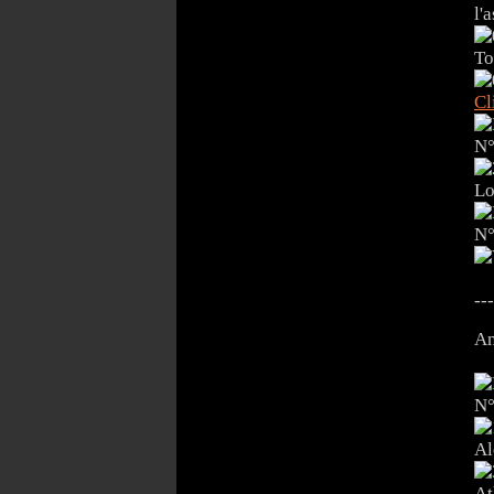
l'
To
Cl
N°
Lo
N°
---
An
N°
Al
At