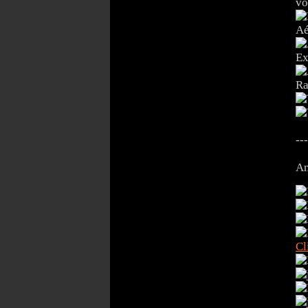
vo
Aé
Ex
Ra
---
An
Cl