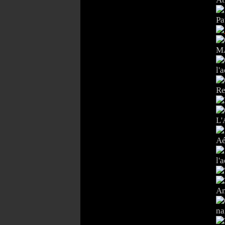
Pa
MA
l'
R
L'
Aé
l'
An
na