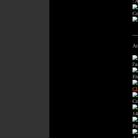
:
Co
---
An
l'
Et
Cl
Co
14
Pa