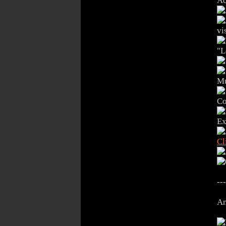
Ac
vi
"
Mu
Co
Ex
Cl
---
An