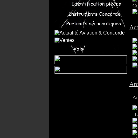
Co
Act
Arc
An
"