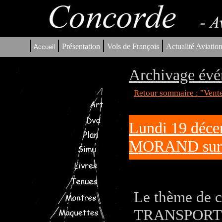
|
|
|
|
Présentation
Vols de François
Actualité Aviatio
Accueil
Archivage évé
Retour sommaire : "Vent
Lundi 19 déc
MORAND sur 
Le thème de c
TRANSPORT