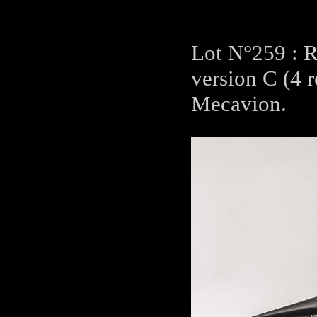
Lot N°259 : R
version C (4 r
Mecavion.