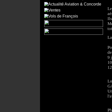
Le
aé
Il
Me
to
La
Po
de
9 
10
12
Lo
GA
Un
l'
Ph