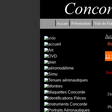
|
|
|
Présentation
Vols de Fra
Accueil
Arc
Re
13 
Ave
De
Ph