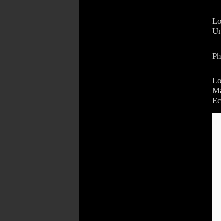
Lo
Un
Ph
Lo
Ma
Ec