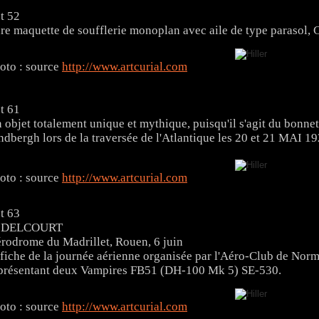
t 52
re maquette de soufflerie monoplan avec aile de type parasol, 
oto : source
http://www.artcurial.com
t 61
 objet totalement unique et mythique, puisqu'il s'agit du bonnet
ndbergh lors de la traversée de l'Atlantique les 20 et 21 MAI 19
oto : source
http://www.artcurial.com
t 63
. DELCOURT
rodrome du Madrillet, Rouen, 6 juin
fiche de la journée aérienne organisée par l'Aéro-Club de Norma
présentant deux Vampires FB51 (DH-100 Mk 5) SE-530.
oto : source
http://www.artcurial.com