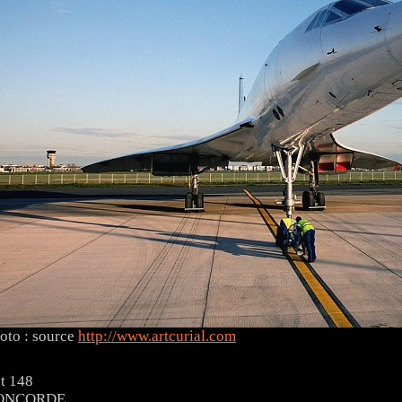
oto : source
http://www.artcurial.com
t 148
ONCORDE