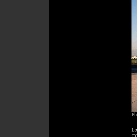
Ph
Lo
C