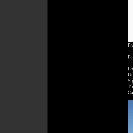
Ph
Pa
Lo
Un
Si
Ti
Ca