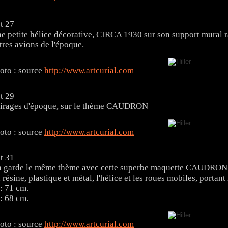
t 27
e petite hélice décorative, CIRCA 1930 sur son support mural r
tres avions de l'époque.
oto : source
http://www.artcurial.com
t 29
tirages d'époque, sur le thème CAUDRON
oto : source
http://www.artcurial.com
t 31
 garde le même thème avec cette superbe maquette CAUDRON
 résine, plastique et métal, l'hélice et les roues mobiles, portant 
 : 71 cm.
 : 68 cm.
oto : source
http://www.artcurial.com