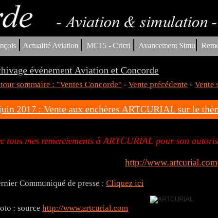
|
|
|
|
nçois
Actualité Aviation
MC15 - Cricri
Avancement Simu
Reme
hivage événement Aviation et Concorde
tour sommaire : "Ventes Concorde"
-
Vente précédente
-
Vente 
juin 2017 : Vente aux enchères ARTCURIAL sur le thè
c tous mes remerciements à ARTCURIAL pour son autorisat
http://www.artcurial.com
rnier Communiqué de presse :
Cliquez ici
oto : source
http://www.artcurial.com