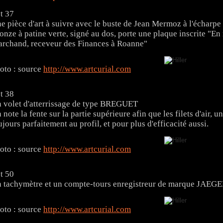
t 37
e pièce d'art à suivre avec le buste de Jean Mermoz à l'écharpe
onze à patine verte, signé au dos, porte une plaque inscrite "E
rchand, receveur des Finances à Roanne"
oto : source
http://www.artcurial.com
t 38
 volet d'atterrissage de type BREGUET
 note la fente sur la partie supérieure afin que les filets d'air, un
ujours parfaitement au profil, et pour plus d'efficacité aussi.
oto : source
http://www.artcurial.com
t 50
 tachymètre et un compte-tours enregistreur de marque JAEG
oto : source
http://www.artcurial.com