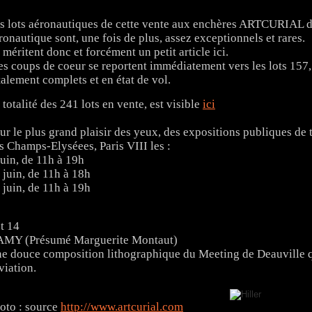
s lots aéronautiques de cette vente aux enchères ARTCURIAL d
ronautique sont, une fois de plus, assez exceptionnels et rares.
s méritent donc et forcément un petit article ici.
s coups de coeur se reportent immédiatement vers les lots 157,1
talement complets et en état de vol.
 totalité des 241 lots en vente, est visible
ici
ur le plus grand plaisir des yeux, des expositions publiques de 
s Champs-Elyséees, Paris VIII les :
juin, de 11h à 19h
 juin, de 11h à 18h
 juin, de 11h à 19h
t 14
MY (Présumé Marguerite Montaut)
e douce composition lithographique du Meeting de Deauville q
aviation.
oto : source
http://www.artcurial.com