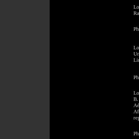
Lo
Ra
Ph
Lo
Un
Li
Ph
Lo
B
Aé
Af
re
Ph