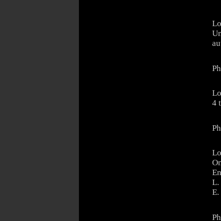
Lo
Un
au
Ph
Lo
4 
Ph
Lo
On
En
L.
E.
Ph