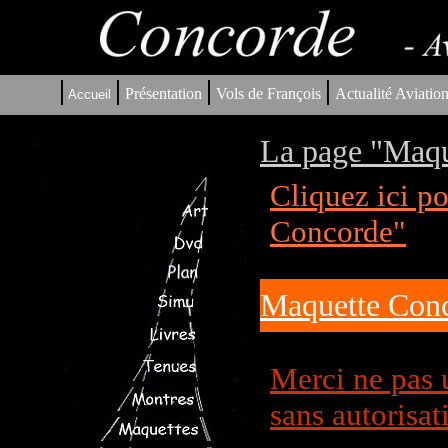
|
|
|
|
Présentation
Vols de François
Actualité Aviatio
Accueil
La page "Maqu
Cliquez ici p
Concorde"
Maquette Conc
Merci ne pas 
sans autorisat