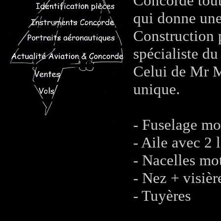
Concorde tout 
qui donne une
Construction 
spécialiste d
Celui de Mr M
unique.
- Fuselage m
- Aile avec 2
- Nacelles mo
- Nez + visièr
- Tuyères