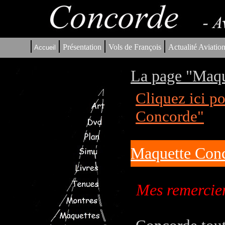
|
|
|
|
Présentation
Vols de François
Actualité Aviatio
Accueil
La page "Maqu
Cliquez ici p
Concorde"
Maquette Conc
Mes remerciem