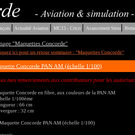
|
|
|
|
nçois
Actualité Aviation
MC15 - Cricri
Avancement Simu
Reme
page "Maquettes Concorde"
iquez ici pour un retour sommaire : "Maquettes Concorde"
uette Concorde PAN AM (échelle 1/100)
us mes remerciements aux contributeurs pour les autorisat
quette Concorde en fibre, aux couleurs de la PAN AM
helle 1/100ème
ngueur : 66 cm
vergure : 32 cm
ançois