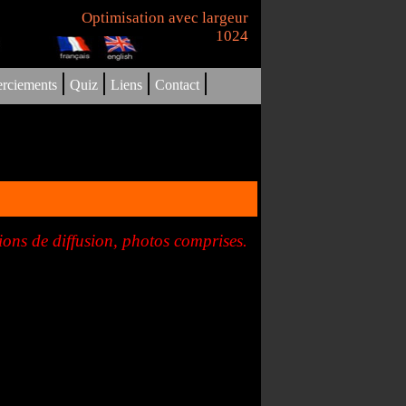
Optimisation avec largeur
1024
|
|
|
|
rciements
Quiz
Liens
Contact
ions de diffusion, photos comprises.