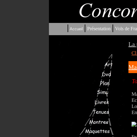
|
|
|
Présentation
Vols de Fra
Accueil
La 
Cl
Maq
To
Ma
Ec
Lo
En
Fr