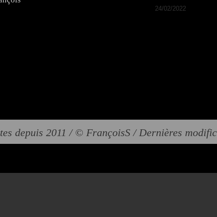
24/02/2022
tes depuis 2011 / © FrançoisS / Dernières modifi