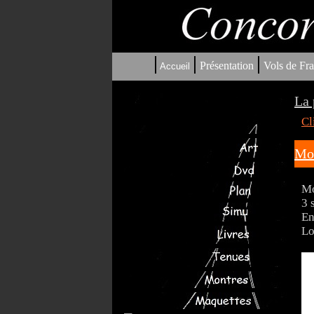
|
|
|
Présentation
Vols de Fra
Accueil
La 
Cl
Mou
Mo
3 
En
Lo