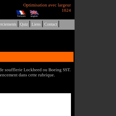
Optimisation avec largeur
1024
|
|
|
|
rciements
Quiz
Liens
Contact
 de soufflerie Lockheed ou Boeing SST.
érencement dans cette rubrique.