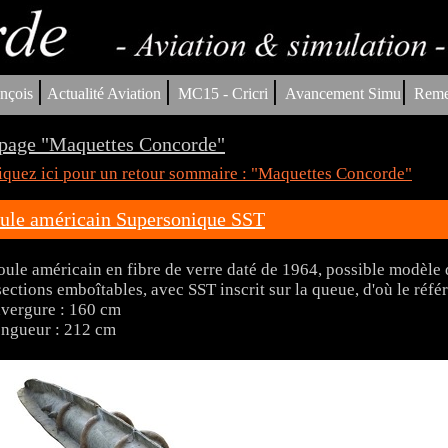
|
|
|
|
nçois
Actualité Aviation
MC15 - Cricri
Avancement Simu
Reme
page "Maquettes Concorde"
iquez ici pour un retour sommaire : "Maquettes Concorde"
le américain Supersonique SST
ule américain en fibre de verre daté de 1964, possible modèle
sections emboîtables, avec SST inscrit sur la queue, d'où le réf
vergure : 160 cm
ngueur : 212 cm