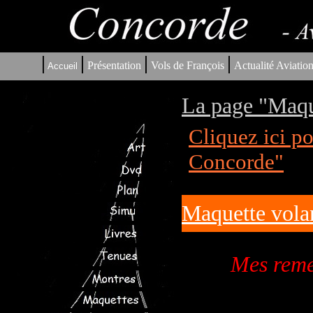
|
|
|
|
Présentation
Vols de François
Actualité Aviatio
Accueil
La page "Maqu
Cliquez ici p
Concorde"
Maquette volan
Mes reme