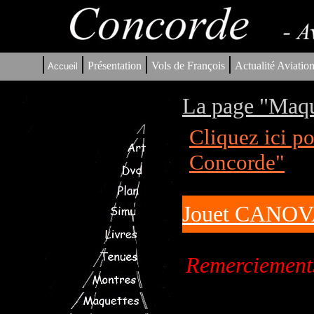
|
|
|
|
Présentation
Vols de François
Actualité Aviatio
Accueil
La page "Maqu
Cliquez ici p
Concorde"
Jouet CANOVA
Remerciements