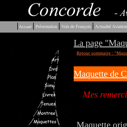
|
|
|
|
Présentation
Vols de François
Actualité Aviatio
Accueil
La page "Maqu
Retour sommaire : "Maq
Maquette de C
Mes remerci
Maquette orig