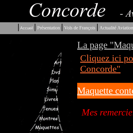
|
|
|
|
Présentation
Vols de François
Actualité Aviatio
Accueil
La page "Maqu
Cliquez ici p
Concorde"
Maquette cont
Mes remercie