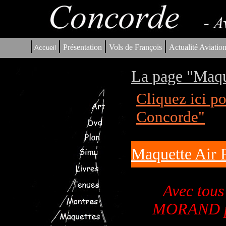
|
|
|
|
Présentation
Vols de François
Actualité Aviatio
Accueil
La page "Maqu
Cliquez ici p
Concorde"
Maquette Air 
Avec tou
MORAND pou