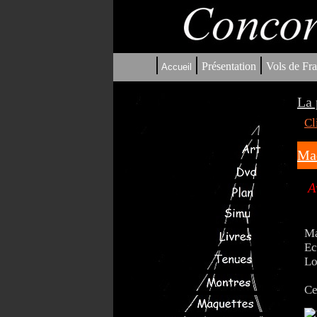
|
|
|
Présentation
Vols de Fra
Accueil
La 
Cl
Maq
A
Ma
Ec
Lo
Ce