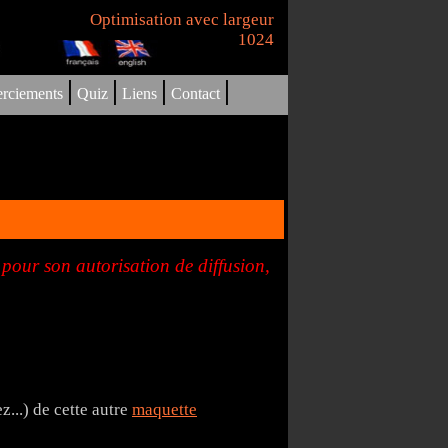
Optimisation avec largeur
1024
|
|
|
|
rciements
Quiz
Liens
Contact
ur son autorisation de diffusion,
...) de cette autre
maquette