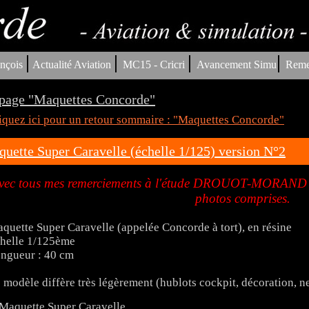
|
|
|
|
nçois
Actualité Aviation
MC15 - Cricri
Avancement Simu
Reme
page "Maquettes Concorde"
iquez ici pour un retour sommaire : "Maquettes Concorde"
uette Super Caravelle (échelle 1/125) version N°2
vec tous mes remerciements à l'étude DROUOT-MORAND po
photos comprises.
quette Super Caravelle (appelée Concorde à tort), en résine
helle 1/125ème
ngueur : 40 cm
 modèle diffère très légèrement (hublots cockpit, décoration, nez