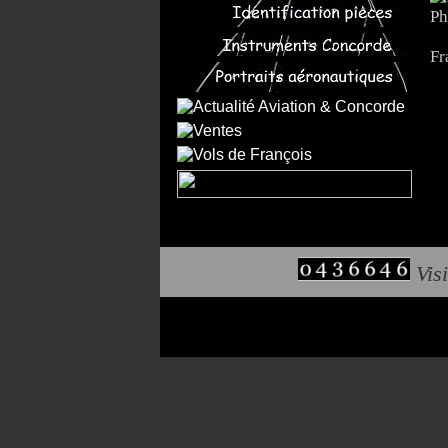
Ph
Fr
Visi