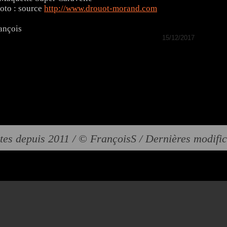
oto : source
http://www.drouot-morand.com
ançois
15/12/2017
tes depuis 2011 / © FrançoisS / Dernières modifi