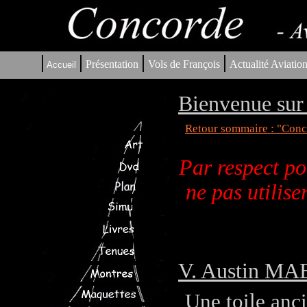
|
|
|
|
Présentation
Vols de François
Actualité Aviatio
Accueil
Bienvenue sur 
Retour sommaire : "Conco
Par respect po
ne pas utilis
V. Austin MAB
Une toile anci