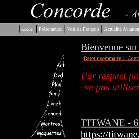
|
|
|
|
Présentation
Vols de François
Actualité Aviatio
Accueil
Bienvenue sur 
Retour sommaire : "Conco
Par respect po
ne pas utilis
TITWANE - 62 
https://titwane