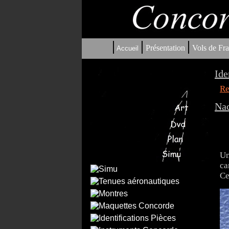
|
|
|
Présentation
Vols de Fra
Accueil
Ide
Re
Nac
Un
ca
Ce