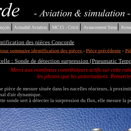
|
|
|
|
nçois
Actualité Aviation
MC15 - Cricri
Avancement Simu
Reme
ntification des pièces Concorde
tour sommaire identification des pièces
-
Pièce précédente
-
Pi
elle : Sonde de détection surpression (Pneumatic Tem
Merci aux nombreux contributeurs actifs sur cette rubr
les photos que les autorisations. Remerc
e pièce de mesure située dans les nacelles réacteurs, à proximi
nal d'air dynamique.
tte sonde sert à détecter la surpression du flux, elle mesure la p