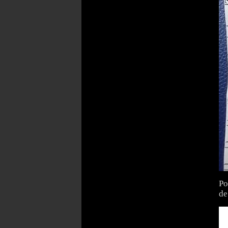
Po
de