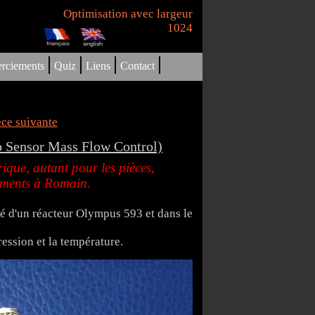
Optimisation avec largeur
1024
|
|
|
|
rciements
Quiz
Liens
Contact
èce suivante
p Sensor Mass Flow Control)
ique, autant pour les pièces,
iements à Romain.
té d'un réacteur Olympus 593 et dans le
ression et la température.