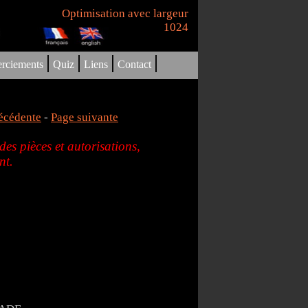
Optimisation avec largeur
1024
|
|
|
|
rciements
Quiz
Liens
Contact
écédente
-
Page suivante
es pièces et autorisations,
nt.