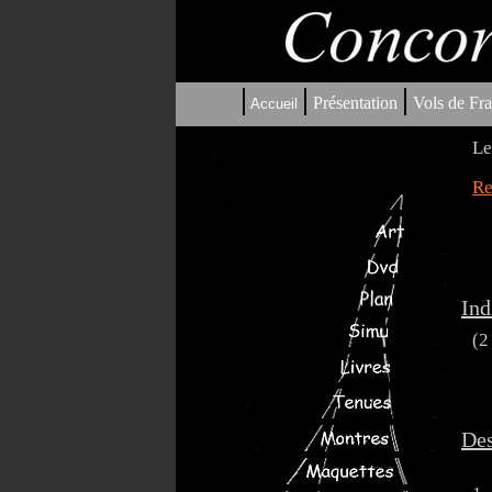
|
|
|
Présentation
Vols de Fra
Accueil
Le
Re
Ind
(2
Des