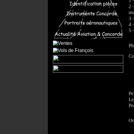
1 
2 
mo
3 
4 
5 
Ph
Co
Pe
Le
Po
On