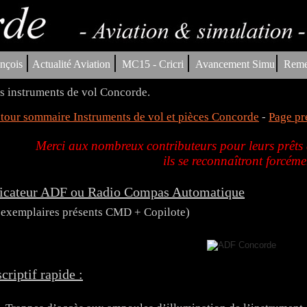
|
|
|
|
nçois
Actualité Aviation
MC15 - Cricri
Avancement Simu
Reme
s instruments de vol Concorde.
tour sommaire Instruments de vol et pièces Concorde
-
Page pr
Merci aux nombreux contributeurs pour leurs prêts d
ils se reconnaîtront forcéme
icateur ADF ou Radio Compas Automatique
 exemplaires présents CMD + Copilote)
criptif rapide :