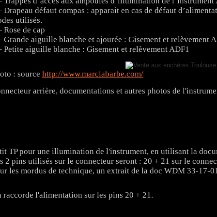
– Trappes d’accès aux ampoules d’illumination de l’instrument
– Drapeau défaut compas : apparait en cas de défaut d’alimentat
des utilisés.
– Rose de cap
– Grande aiguille blanche et ajourée : Gisement et relèvement 
– Petite aiguille blanche : Gisement et relèvement ADF1
oto : source
http://www.marclabarbe.com/
nnecteur arrière, documentations et autres photos de l'instrum
tit TP pour une illumination de l'instrument, en utilisant la d
s 2 pins utilisés sur le connecteur seront : 20 + 21 sur le conne
ur les mordus de technique, un extrait de la doc WDM 33-17-01
 raccorde l'alimentation sur les pins 20 + 21.