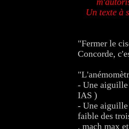
m'autori
Un texte à 
"Fermer le cis
Concorde, c'es
"L'anémomètre
- Une aiguille
IAS )
- Une aiguille
faible des tr
, mach max et