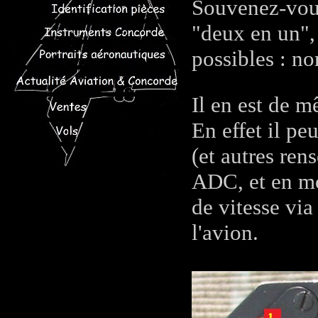
Souvenez-vo
"deux en un",
possibles : no
Il en est de 
En effet il pe
(et autres re
ADC, et en mo
de vitesse via
l'avion.