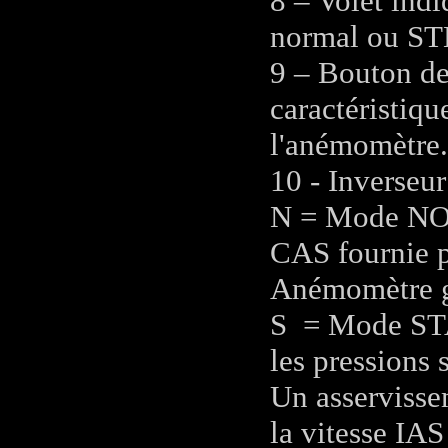
8 – Volet ind
normal ou ST
9 – Bouton de
caractéristiqu
l'anémomètre.
10 - Inverse
N = Mode NOR
CAS fournie 
Anémomètre g
S = Mode ST
les pressions 
Un asservissem
la vitesse IAS