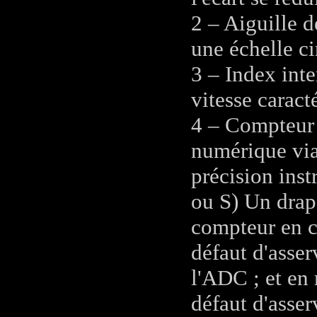
2 – Aiguille d
une échelle ci
3 – Index int
vitesse caract
4 – Compteur 
numérique via
précision ins
ou S) Un drap
compteur en c
défaut d'asse
l'ADC ; et en
défaut d'asser