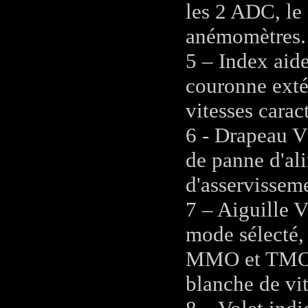
les 2 ADC, le
anémomètres.
5 – Index aide
couronne extér
vitesses carac
6 - Drapeau V
de panne d'al
d'asservissem
7 – Aiguille 
mode sélecté,
MMO et TMO. N
blanche de vit