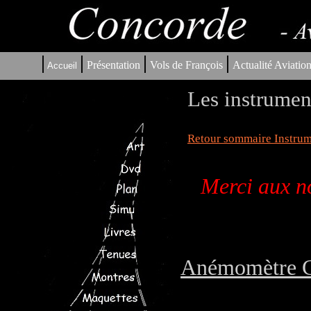
|
|
|
|
Présentation
Vols de François
Actualité Aviatio
Accueil
Les instrumen
Retour sommaire Instrum
Merci aux no
Anémomètre Co