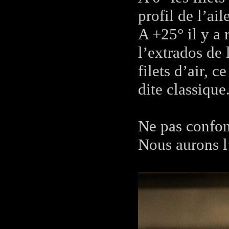
profil de l’ail
A +25° il y a 
l’extrados de
filets d’air, 
dite classique
Ne pas confond
Nous aurons l