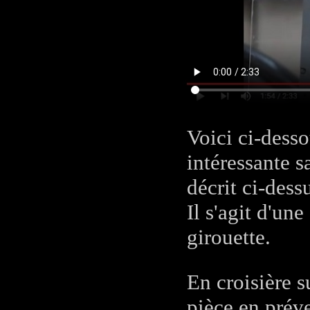
Voici ci-dess
intéressante s
décrit ci-dess
Il s'agit d'un
girouette.
En croisière s
pièce en prév