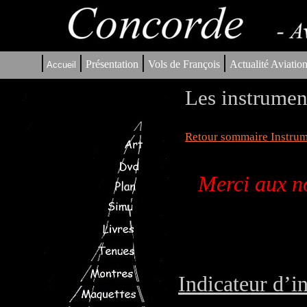
|
|
|
|
Présentation
Vols de François
Actualité Aviatio
Accueil
Les instrumen
Retour sommaire Instrum
Merci aux no
Indicateur d’i