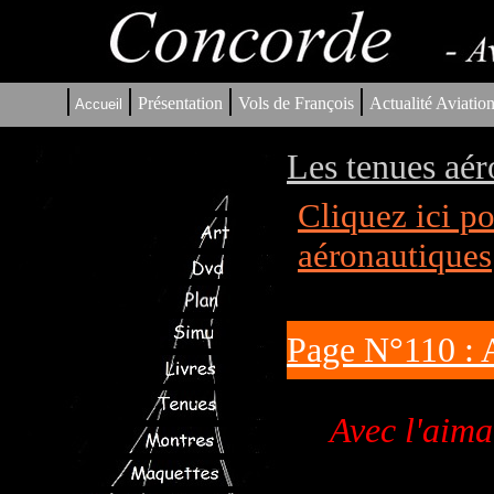
|
|
|
|
Présentation
Vols de François
Actualité Aviatio
Accueil
Les tenues aér
Cliquez ici p
aéronautiques
Page N°110 : 
Avec l'aima