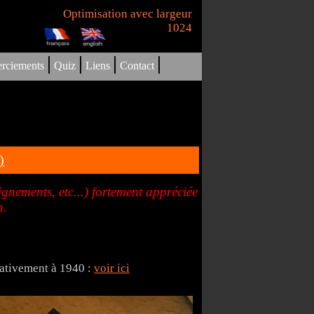
Optimisation avec largeur
1024
|
|
|
|
rciements
Quiz
Liens
Contact
)
nements, etc...) fortement appréciée
n.
rativement à 1940 :
voir ici