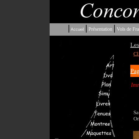
|
|
|
Présentation
Vols de Fra
Accueil
Les
Cl
Pag
Imm
Sa
On