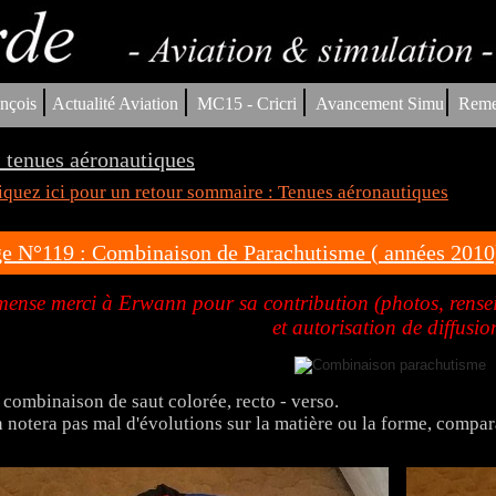
|
|
|
|
nçois
Actualité Aviation
MC15 - Cricri
Avancement Simu
Reme
 tenues aéronautiques
iquez ici pour un retour sommaire : Tenues aéronautiques
e N°119 : Combinaison de Parachutisme ( années 2010
ense merci à Erwann pour sa contribution (photos, renseig
et autorisation de diffusio
 combinaison de saut colorée, recto - verso.
 notera pas mal d'évolutions sur la matière ou la forme, compa