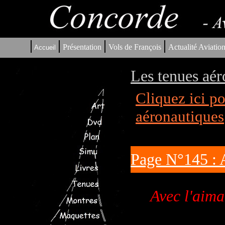
|
|
|
|
Présentation
Vols de François
Actualité Aviatio
Accueil
Les tenues aér
Cliquez ici p
aéronautiques
Page N°145 : 
Avec l'aima