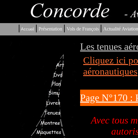
|
|
|
|
Présentation
Vols de François
Actualité Aviatio
Accueil
Les tenues aér
Cliquez ici p
aéronautiques
Page N°170 : 
Avec tous 
autori