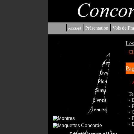
|
|
|
Présentation
Vols de Fra
Accueil
Les
Cl
Pag
Te
- 
- 
- 
- 
- 