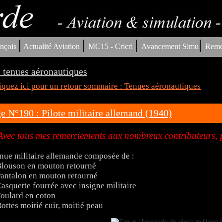
|
|
|
|
nçois
Actualité Aviation
MC15 - Cricri
Avancement Simu
Reme
 tenues aéronautiques
iquez ici pour un retour sommaire : Tenues aéronautiques
e N°190 : Pilote militaire allemand (1940)
Avec tous mes remerciements aux nombreux contributeurs, p
nue militaire allemande composée de :
Blouson en mouton retourné
Pantalon en mouton retourné
Casquette fourrée avec insigne militaire
Foulard en coton
Bottes moitié cuir, moitié peau