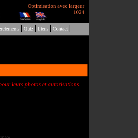
Optimisation avec largeur
1024
|
|
|
|
rciements
Quiz
Liens
Contact
our leurs photos et autorisations.