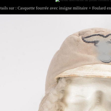
tails sur : Casquette fourrée avec insigne militaire + Foulard e