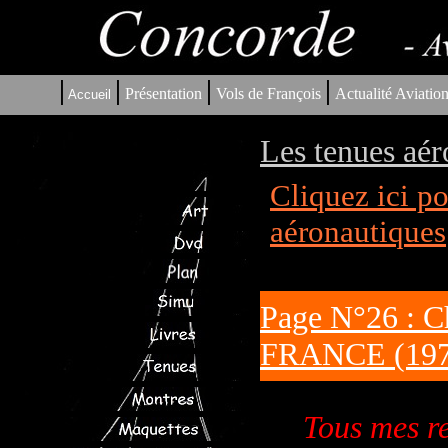
|
|
|
|
Présentation
Vols de François
Actualité Aviatio
Accueil
Les tenues aér
Cliquez ici p
aéronautiques
Page N°26 : 
FRANCE (197
Tous mes re