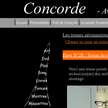
|
|
|
|
Présentation
Vols de François
Actualité Aviatio
Accueil
Les tenues aéronautiqu
Cliquez ici pour un reto
Page N°28 : Tenue de t
Voici une tenue portée
technicien(ne) des atel
montage.