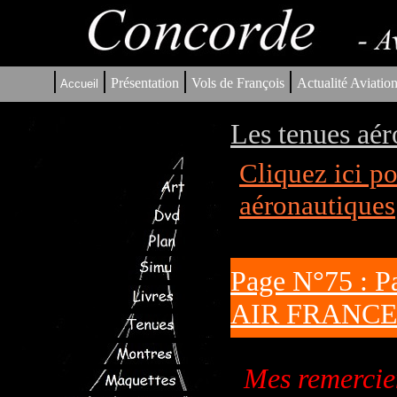
|
|
|
|
Présentation
Vols de François
Actualité Aviatio
Accueil
Les tenues aér
Cliquez ici p
aéronautiques
Page N°75 : Pa
AIR FRANC
Mes remercie