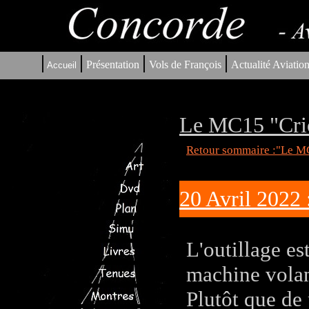
|
|
|
|
Présentation
Vols de François
Actualité Aviatio
Accueil
Le MC15 "Cric
Retour sommaire :"Le MC
20 Avril 2022
L'outillage es
machine volan
Plutôt que de 