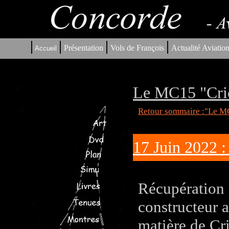
|
|
|
|
Présentation
Vols de François
Actualité Aviatio
Accueil
Le MC15 "Cric
Retour sommaire :"Le MC
17 Juin 2022 :
Récupération d
constructeur a
matière de Cri