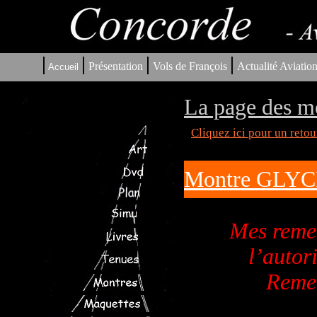
|
|
|
|
Présentation
Vols de François
Actualité Aviatio
Accueil
La page des m
Cliquez ici pour un reto
Montre GLY
Mes reme
l’autor
Remer