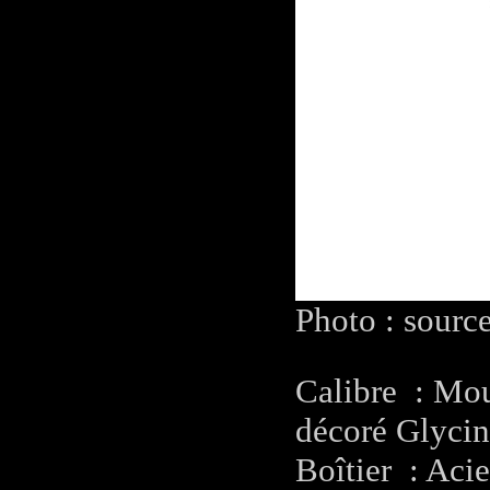
Photo : sourc
Calibre : Mo
décoré Glyci
Boîtier : Aci