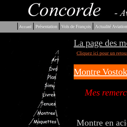
|
|
|
|
Présentation
Vols de François
Actualité Aviatio
Accueil
La page des m
Cliquez ici pour un reto
Montre Vosto
Mes remerci
Montre en aci