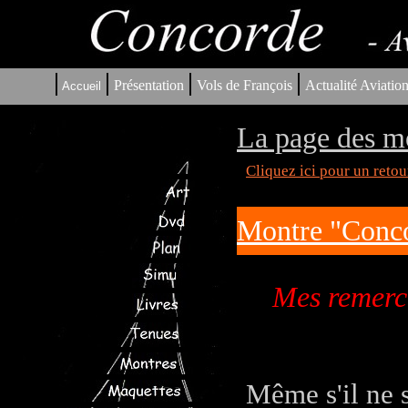
|
|
|
|
Présentation
Vols de François
Actualité Aviatio
Accueil
La page des m
Cliquez ici pour un reto
Montre "Con
Mes remerci
Même s'il ne 