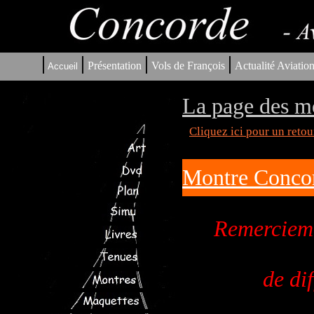
|
|
|
|
Présentation
Vols de François
Actualité Aviatio
Accueil
La page des m
Cliquez ici pour un reto
Montre Concor
Remercieme
de di