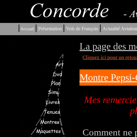
|
|
|
|
Présentation
Vols de François
Actualité Aviatio
Accueil
La page des m
Cliquez ici pour un reto
Montre Pepsi-
Mes remercie
p
Comment ne pa