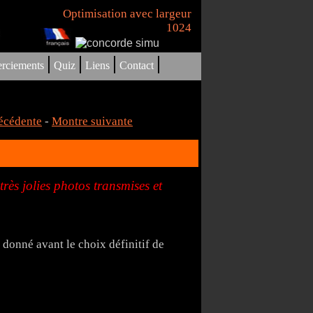
Optimisation avec largeur
1024
|
|
|
|
rciements
Quiz
Liens
Contact
écédente
-
Montre suivante
ès jolies photos transmises et
donné avant le choix définitif de