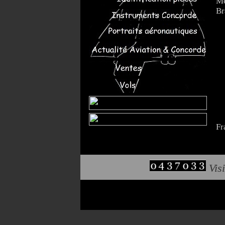
Mé
Br
Fr
Visi