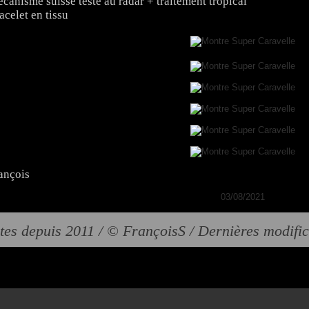
canisme suisse testé au radar + traitement tropical
acelet en tissu
ançois
03/08/2021
tes depuis 2011 / © FrançoisS / Dernières modifi