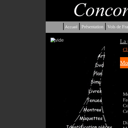
|
|
|
Présentation
Vols de Fra
Accueil
La 
Cl
Mon
Mo
Fa
Co
Ce
Di