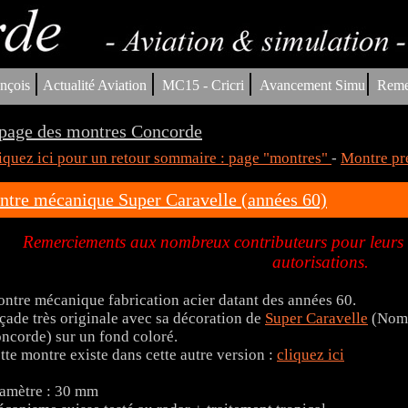
|
|
|
|
nçois
Actualité Aviation
MC15 - Cricri
Avancement Simu
Reme
page des montres Concorde
iquez ici pour un retour sommaire : page "montres"
-
Montre pr
tre mécanique Super Caravelle (années 60)
Remerciements aux nombreux contributeurs pour leurs tr
autorisations.
ntre mécanique fabrication acier datant des années 60.
çade très originale avec sa décoration de
Super Caravelle
(Nom 
ncorde) sur un fond coloré.
tte montre existe dans cette autre version :
cliquez ici
amètre : 30 mm