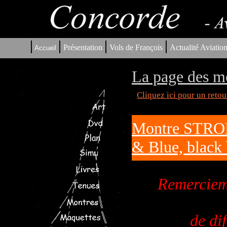
|
|
|
|
Présentation
Vols de François
Actualité Aviatio
Accueil
La page des m
Cliquez ici pour un reto
Montre STRON
& Blue, black 
Remercieme
de di