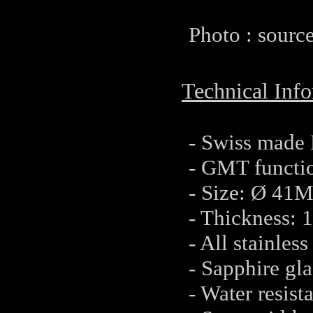
Photo : sourc
Technical Info
- Swiss made
- GMT functio
- Size: Ø 41M
- Thickness:
- All stainles
- Sapphire gla
- Water resis