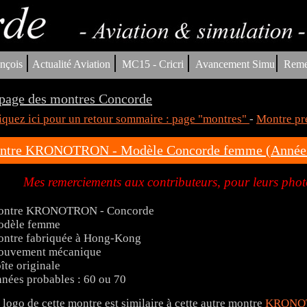
|
|
|
|
nçois
Actualité Aviation
MC15 - Cricri
Avancement Simu
Reme
page des montres Concorde
iquez ici pour un retour sommaire : page "montres"
-
Montre pr
ntre KRONOTRON - Modèle Concorde femme (Années 
Mes remerciements aux contributeurs, pour leurs photo
ntre KRONOTRON - Concorde
dèle femme
ntre fabriquée à Hong-Kong
uvement mécanique
îte originale
nées probables : 60 ou 70
 logo de cette montre est similaire à cette autre montre
KRONO