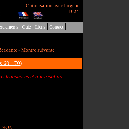
Optimisation avec largeur
1024
|
|
|
|
rciements
Quiz
Liens
Contact
écédente
-
Montre suivante
60 - 70)
s transmises et autorisation.
TRON