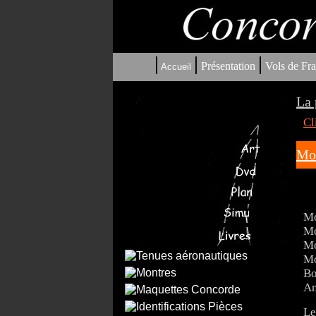
|
|
|
Présentation
Vols de Fra
Accueil
La 
Cl
Mo
Mo
Mo
Mo
Mo
Bo
An
Le