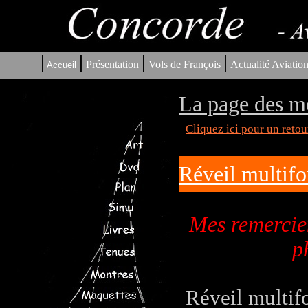
|
|
|
|
Présentation
Vols de François
Actualité Aviatio
Accueil
La page des m
Cliquez ici pour un reto
Réveil multif
Mes remercie
p
Réveil multif