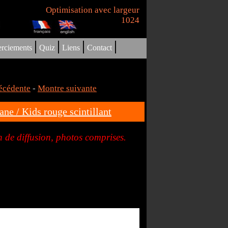
Optimisation avec largeur
1024
|
|
|
|
rciements
Quiz
Liens
Contact
écédente
-
Montre suivante
ne / Kids rouge scintillant
 de diffusion, photos comprises.