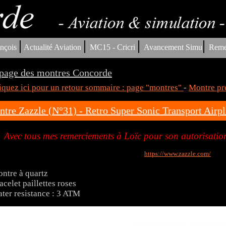
|
|
|
|
nçois
Actualité Aviation
MC15 - Cricri
Avancement Simu
Reme
page des montres Concorde
iquez ici pour un retour sommaire : page "montres"
-
Montre pr
tre Zazzle (N°31) - Retro Super Sonic Transport Airpla
Avec tous mes remerciements à Loïc pour son autorisation
https://www.zazzle.com/
ntre à quartz
acelet paillettes roses
ter resistance : 3 ATM