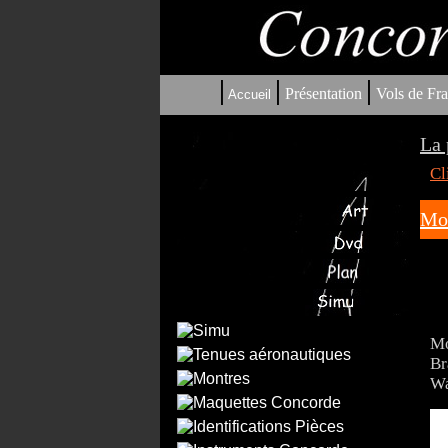
|
|
|
Présentation
Vols de Fra
Accueil
La 
Cl
Mon
Mo
Br
Wa