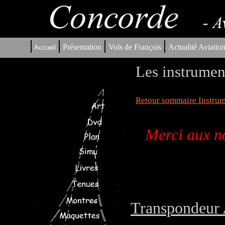
|
|
|
|
Présentation
Vols de François
Actualité Aviatio
Accueil
Les instrumen
Retour sommaire Instrum
Merci aux no
Transpondeur