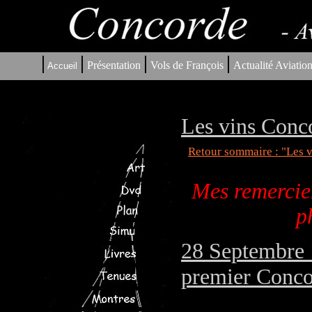
|
|
|
|
Présentation
Vols de François
Actualité Aviatio
Accueil
Les vins Conc
Retour sommaire : "Les 
Mes remercie
p
28 Septembre 1
premier Concor