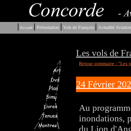
|
|
|
|
Présentation
Vols de François
Actualité Aviatio
Accueil
Les vols de Fr
Retour sommaire : "Les v
24 Février 20
Au programme 
inondations, p
du Lion d'Ang