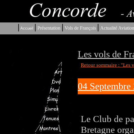
|
|
|
|
Présentation
Vols de François
Actualité Aviatio
Accueil
Les vols de Fr
Retour sommaire : "Les v
04 Septembre 
Le Club de p
Bretagne orga