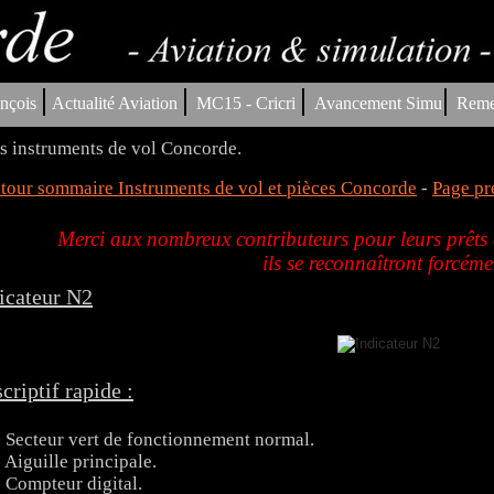
|
|
|
|
nçois
Actualité Aviation
MC15 - Cricri
Avancement Simu
Reme
s instruments de vol Concorde.
tour sommaire Instruments de vol et pièces Concorde
-
Page pr
Merci aux nombreux contributeurs pour leurs prêts d
ils se reconnaîtront forcéme
icateur N2
criptif rapide :
- Secteur vert de fonctionnement normal.
- Aiguille principale.
- Compteur digital.