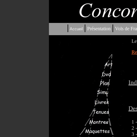
|
|
|
Présentation
Vols de Fra
Accueil
Le
Re
Ind
Des
1 
2 
3 