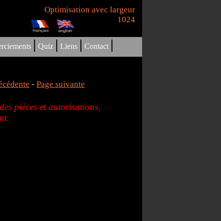
Optimisation avec largeur
1024
|
|
|
|
rciements
Quiz
Liens
Contact
écédente
-
Page suivante
es pièces et autorisations,
nt.