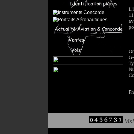
L'
11
av
po
On
G-
Ty
Nu
Co
Ph
Visi