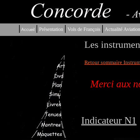
|
|
|
|
Présentation
Vols de François
Actualité Aviatio
Accueil
Les instrumen
Retour sommaire Instrum
Merci aux no
Indicateur N1