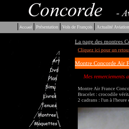
|
|
|
|
Présentation
Vols de François
Actualité Aviatio
Accueil
La page des montres C
Cliquez ici pour un reto
Montre Concorde Air 
Mes remerciements au
Montre Air France Conc
Bracelet : crocodile véri
2 cadrans : l'un à l'heure