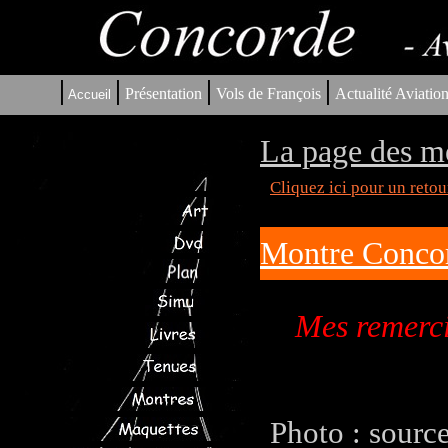
|
|
|
|
Présentation
Vols de François
Actualité Aviatio
Accueil
La page des m
Cliquez ici pour un reto
Montre Concor
Mes remerci
Photo : sourc