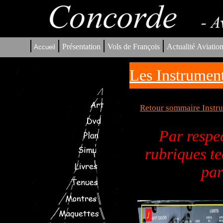
|
|
|
|
Présentation
Vols de François
Actualité Aviatio
Accueil
Les Instrument
Retour sommaire Instru
Par respec
rubriques te
par