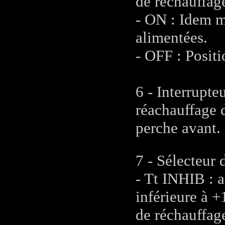
de réchauffag
- ON : Idem m
alimentées.
- OFF : Positi
6 - Interrupt
réachauffage d
perche avant.
7 - Sélecteur
- Tt INHIB : 
inférieure à 
de réchauffag