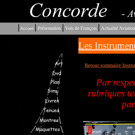
|
|
|
|
Présentation
Vols de François
Actualité Aviatio
Accueil
Les Instrument
Retour sommaire Instru
Par respec
rubriques te
par