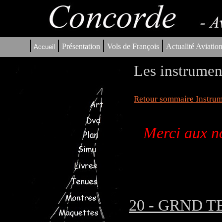
|
|
|
|
Présentation
Vols de François
Actualité Aviatio
Accueil
Les instrumen
Retour sommaire Instrum
Merci aux no
20 - GRND TE